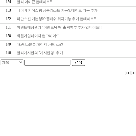
154
멀티 아이콘 업데이트!!
153
네이버 지식쇼핑 상품리스트 자동업데이트 기능 추가
152
하단스킨 기본형09 플래쉬 위치기능 추가 업데이트!!
151
이벤트매장관리 "이벤트목록" 출력여부 추가 업데이트!!
150
회원가입페이지 업그레이드
149
대/중/소분류 페이지 3,4번 스킨
148
멀티게시판의 "게시판명" 추가