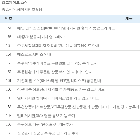
업그레이드 소식
총 267 개, 페이지번호 6/14
번호
제목
167
메인 인덱스 스킨[main_1013] 멀티게시판 출력 기능 업그레이드
166
대/중/소분류 페이지 업그레이드
165
주문서작성페이지 & 장바구니 기능 업그레이드 안내
164
에스크로 서비스 안내
163
특수지역 추가배송료 우편번호 검색 기능 추가 안내
162
주문현황에서 주문된 상품보기 업그레이드 안내
161
기존의 웹-FTP(BETA)와 웹-FTP(멀티디스크) 통합안내
160
상품배송 정보관리 지역별 추가 배송료 기능 업그레이드
159
멀티게시판 웹에디터 이미지삽입툴 기능 업그레이드!
158
추천상품,베스트상품,MD추천상품,신상품관리 상품이미지크기 변경 기능추가
157
멀티게시판,SMS 답글 통보 기능 추가.
156
주문정보 다운 "송장포맷" 기능추가
155
상품관리, 상품등록/수정 검색기능 추가