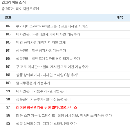
업그레이드 소식
총 267 개, 페이지번호 9/14
번호
제목
107
부가서비스-acecounter로그분석 프로패셔널 서비스
106
디자인관리 - 폼메일페이지 디자인 기능추가
105
메인 공지사항 페이지 디자인 교체
104
상품관리 - 제품공지사항 기능추가
103
상품관리 - 이벤트매장관리 에디터기능 추가
102
구 포토 게시판 => 멀티 게시판으로 이전 기능추가
101
상품 상세페이지 - 디자인 스타일 G형 추가!
100
멀티쿠폰관리 기능추가
99
디자인관리 기능추가 - 멀티맵 관리
98
상품관리 기능추가 - 멀티 상품평 관리
97
최첨단 회원관리를 위한
멀티CRM
서비스
96
좌단 스킨 기능 업그레이드 - 회원 상세정보, 퀵 서비스 메뉴등 추가
95
상품 상세페이지 - 디자인 스타일 F형 추가